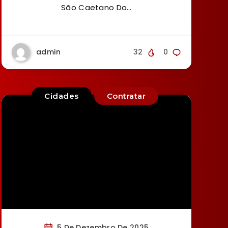
São Caetano Do…
admin
32
0
Cidades
Contratar
5 De Dezembro De 2025