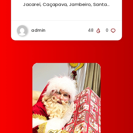
Jacareí, Caçapava, Jambeiro, Santa…
admin
48
0