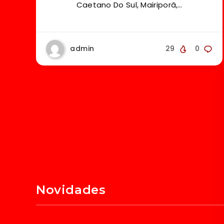
Caetano Do Sul, Mairiporã,…
admin
29
0
Novidades