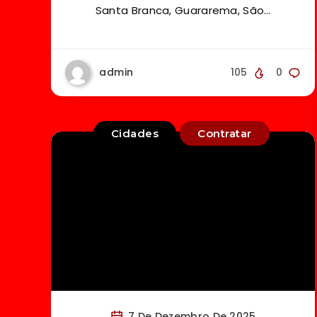
Santa Branca, Guararema, São…
admin
105
0
Cidades
Contratar
7 De Dezembro De 2025