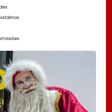
ndes
natalinos
nsmissões